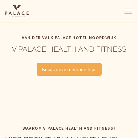
Van der Valk Palace Hotel Noordwijk
Ope
VAN DER VALK PALACE HOTEL NOORDWIJK
V PALACE HEALTH AND FITNESS
Groepslessen
Fitness
Bekijk onze memberships
Wellness
WAAROM V PALACE HEALTH AND FITNESS?