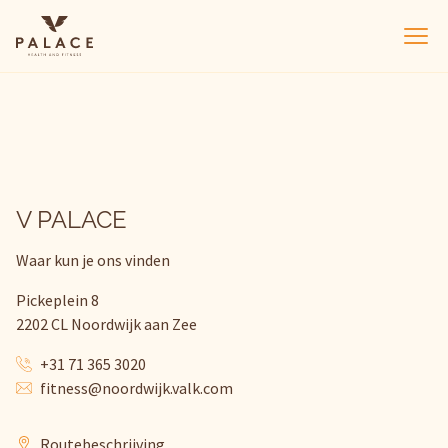
Van der Valk Palace Hotel Noordwijk
Ope
V PALACE
Waar kun je ons vinden
Pickeplein 8
2202 CL Noordwijk aan Zee
+31 71 365 3020
fitness@noordwijk.valk.com
Routebeschrijving